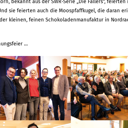
rn, bekannt aus der SWR-Serie „Die Fallers“, feierten 
Und sie feierten auch die Moospfaffkugel, die daran er
in der kleinen, feinen Schokoladenmanufaktur in Nordra
nungsfeier …