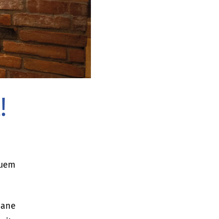
!
euem
iane