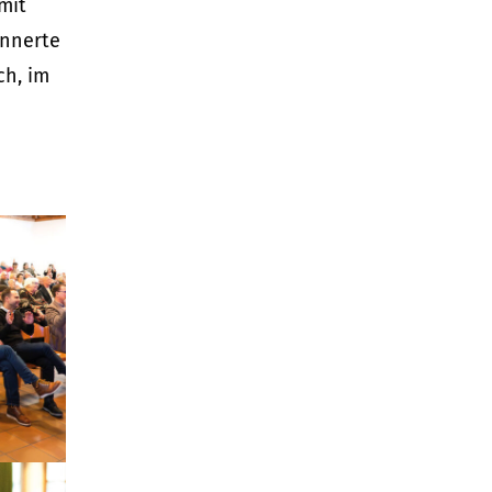
mit
innerte
ch, im