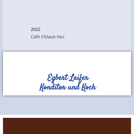
2022
Café S'blaue Hus
Restaurant Guru
Egbert Laifer
Konditor und Koch